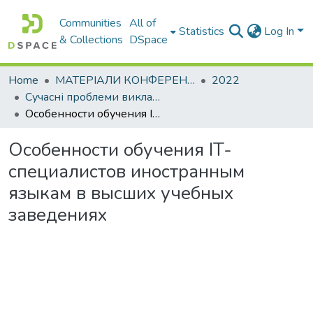
Communities
All of
Statistics
Log In
& Collections
DSpace
Home
МАТЕРІАЛИ КОНФЕРЕНЦІЙ
2022
Сучасні проблеми викладання іноземних мов у закладах освіти
Особенности обучения IT-специалистов иностранным языкам в высших учебных заведениях
Особенности обучения IT-
специалистов иностранным
языкам в высших учебных
заведениях