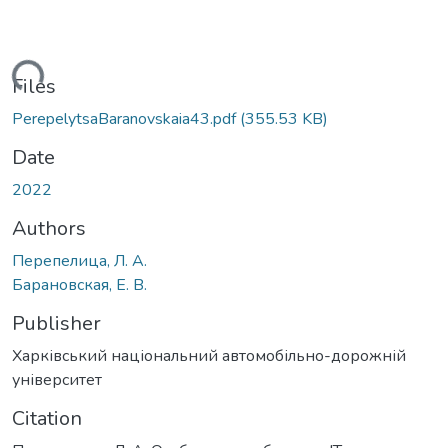
Loading...
Files
PerepelytsaBaranovskaia43.pdf
(355.53 KB)
Date
2022
Authors
Перепелица, Л. А.
Барановская, Е. В.
Publisher
Харківський національний автомобільно-дорожній
університет
Citation