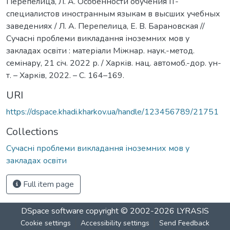
Перепелица, Л. А. Особенности обучения IT-
специалистов иностранным языкам в высших учебных
заведениях / Л. А. Перепелица, Е. В. Барановская //
Сучасні проблеми викладання іноземних мов у
закладах освіти : матеріали Міжнар. наук.-метод.
семінару, 21 січ. 2022 р. / Харків. нац. автомоб.-дор. ун-
т. – Харків, 2022. – С. 164–169.
URI
https://dspace.khadi.kharkov.ua/handle/123456789/21751
Collections
Сучасні проблеми викладання іноземних мов у
закладах освіти
Full item page
DSpace software
copyright © 2002-2026
LYRASIS
Cookie settings
Accessibility settings
Send Feedback