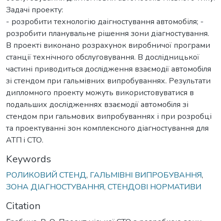
Задачі проекту:
- розробити технологію даігностування автомобіля; -
розробити планувальне рішення зони діагностування.
В проекті виконано розрахунок виробничої програми
станції технічного обслуговування. В дослідницької
частині приводиться дослiдження взаємодiї автомобiля
зі стендом при гальмівних випробуваннях. Результати
дипломного проекту можуть використовуватися в
подальших дослідженнях взаємодiї автомобiля зі
стендом при гальмових випробуваннях і при розробці
та проектуванні зон комплексного діагностування для
АТП i СТО.
Keywords
РОЛИКОВИЙ СТЕНД
,
ГАЛЬМІВНІ ВИПРОБУВАННЯ
,
ЗОНА ДІАГНОСТУВАННЯ
,
СТЕНДОВІ НОРМАТИВИ
Citation