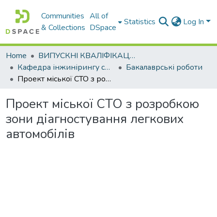
Communities
All of
Statistics
Log In
& Collections
DSpace
Home
ВИПУСКНІ КВАЛІФІКАЦІЙНІ РОБОТИ
Кафедра інжинірингу систем автомобільного транспорту
Бакалаврські роботи
Проект міської СТО з розробкою зони діагностування легкових автомобілів
Проект міської СТО з розробкою
зони діагностування легкових
автомобілів