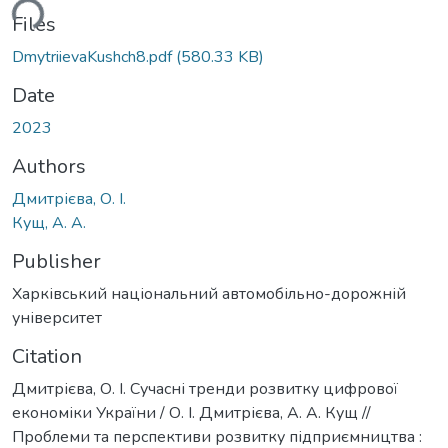
ding...
Files
DmytriievaKushch8.pdf
(580.33 KB)
Date
2023
Authors
Дмитрієва, О. І.
Кущ, А. А.
Publisher
Харківський національний автомобільно-дорожній
університет
Citation
Дмитрієва, О. І. Сучасні тренди розвитку цифрової
економіки України / О. І. Дмитрієва, А. А. Кущ //
Проблеми та перспективи розвитку підприємництва :