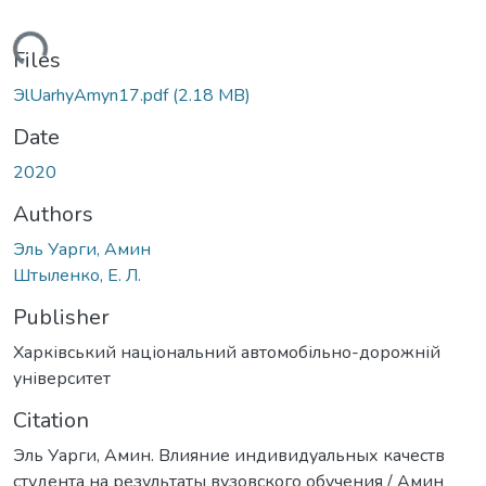
Loading...
Files
ЭlUarhyAmyn17.pdf
(2.18 MB)
Date
2020
Authors
Эль Уарги, Амин
Штыленко, Е. Л.
Publisher
Харківський національний автомобільно-дорожній
університет
Citation
Эль Уарги, Амин. Влияние индивидуальных качеств
студента на результаты вузовского обучения / Амин