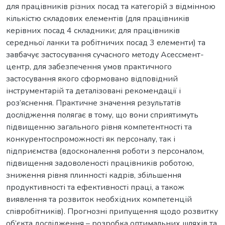
для працівників різних посад та категорій з відмінною
кількістю складових елементів (для працівників
керівних посад 4 складники; для працівників
середньої ланки та робітничих посад 3 елементи) та
завбачує застосування сучасного методу Асессмент-
центр, для забезпечення умов практичного
застосування якого сформовано відповідний
інструментарій та деталізовані рекомендації і
роз’яснення. Практичне значення результатів
дослідження полягає в тому, що вони сприятимуть
підвищенню загального рівня компетентності та
конкурентоспроможності як персоналу, так і
підприємства (вдосконалення роботи з персоналом,
підвищення задоволеності працівників роботою,
зниження рівня плинності кадрів, збільшення
продуктивності та ефективності праці, а також
виявлення та розвиток необхідних компетенцій
співробітників). Прогнозні припущення щодо розвитку
об’єкта дослідження – розробка оптимальних шляхів та