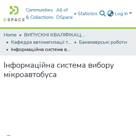
Communities
All of
Statistics
Log In
& Collections
DSpace
Home
ВИПУСКНІ КВАЛІФІКАЦІЙНІ РОБОТИ
Кафедра автоматизації та комп’ютерно-інтегрованих технологій
Бакалаврські роботи
Інформаційна система вибору мікроавтобуса
Інформаційна система вибору
мікроавтобуса
ading...