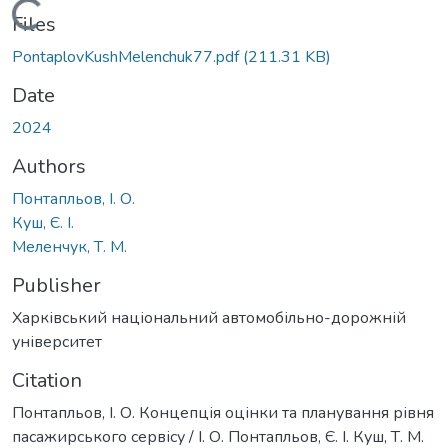
Loading...
Files
PontaplovKushMelenchuk77.pdf
(211.31 KB)
Date
2024
Authors
Понтапльов, І. О.
Куш, Є. І.
Меленчук, Т. М.
Publisher
Харківський національний автомобільно-дорожній
університет
Citation
Понтапльов, І. О. Концепція оцінки та планування рівня
пасажирського сервісу / І. О. Понтапльов, Є. І. Куш, Т. М.