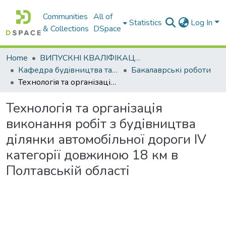
Communities
All of
Statistics
Log In
& Collections
DSpace
Home
ВИПУСКНІ КВАЛІФІКАЦІЙНІ РОБОТИ
Кафедра будiвництва та експлуатацiї автомобiльних дорiг
Бакалаврські роботи
Технологія та організація виконання робіт з будівництва ділянки автомобільної дороги ІV категорії довжиною 18 км в Полтавській області
Технологія та організація
виконання робіт з будівництва
ділянки автомобільної дороги ІV
категорії довжиною 18 км в
Полтавській області