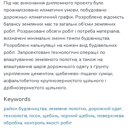
Під час виконання дипломного проекту було
проаналізовано кліматичні умови, побудовано
дорожньо-кліматичний графік. Розроблено відомість
балансу земляних мас та загальні об’єми земляних
робіт. Розраховані обсяги робіт і потреба матеріалів,
визначені мінімальні змінні темпи будівництва.
Розроблені калькуляції на кожен вид будівельних
робіт. Запроектовані технологічні операції по
влаштуванню земляного полотна, а також на
влаштування шарів дорожнього одягу з ґрунту
укріпленим цементом, щебенево-піщаної суміші,
асфальтобетону крупнозернистого щільного і
дрібнозернистого щільного.
Keywords
район будівництва
,
земляне полотно
,
дорожній одяг
,
технологія
,
пісок
,
щебінь
,
чорний щебінь
,
поверхнева
обробка
,
контроль якості робіт