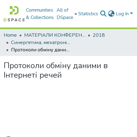
Communities
All of
Statistics
Log In
& Collections
DSpace
Home
МАТЕРІАЛИ КОНФЕРЕНЦІЙ
2018
Синергетика, мехатронiка, телематика дорожнiх машин i систем у навчальному процесi та науцi
Протоколи обміну даними в Інтернеті речей
Протоколи обміну даними в
Інтернеті речей