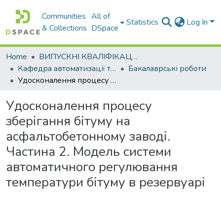
Communities
All of
Statistics
Log In
& Collections
DSpace
Home
ВИПУСКНІ КВАЛІФІКАЦІЙНІ РОБОТИ
Кафедра автоматизації та комп’ютерно-інтегрованих технологій
Бакалаврські роботи
Удосконалення процесу зберігання бітуму на асфальтобетонному заводі. Частина 2. Модель системи автоматичного регулювання температури бітуму в резервуарі
Удосконалення процесу
зберігання бітуму на
асфальтобетонному заводі.
Частина 2. Модель системи
автоматичного регулювання
температури бітуму в резервуарі