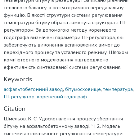
температури бітуму в резервуарі. Записано рівняння
теплового балансу, а потім отримано передавальну
функцію. В якості структури системи регулювання
температури бітуму обрана замкнута структура з ПІ-
регулятором. За допомогою методу кореневого
годографа визначені параметри ПІ-регулятора, які
забезпечують виконання встановлених вимог до
перехідного процесу та усталеного режиму. Шляхом
комп’ютерного моделювання підтверджено
ефективність синтезованої системи регулювання.
Keywords
асфальтобетонний завод
,
бітумосховище
,
температура
,
ПІ-регулятор
,
кореневий годограф
Citation
Шмельов, К. С. Удосконалення процесу зберігання
бітуму на асфальтобетонному заводі. Ч. 2. Модель
системи автоматичного регулювання температури