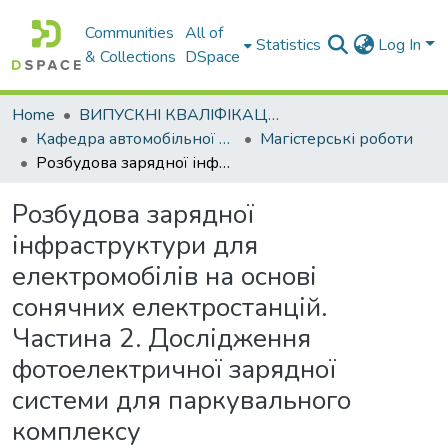
Communities
All of
Statistics
Log In
& Collections
DSpace
Home
ВИПУСКНІ КВАЛІФІКАЦІЙНІ РОБОТИ
Кафедра автомобільної електроніки
Магістерські роботи
Розбудова зарядної інфраструктури для електромобілів на основі сонячних електростанцій. Частина 2. Дослідження фотоелектричної зарядної системи для паркувального комплексу
Розбудова зарядної
інфраструктури для
електромобілів на основі
сонячних електростанцій.
Частина 2. Дослідження
фотоелектричної зарядної
системи для паркувального
комплексу