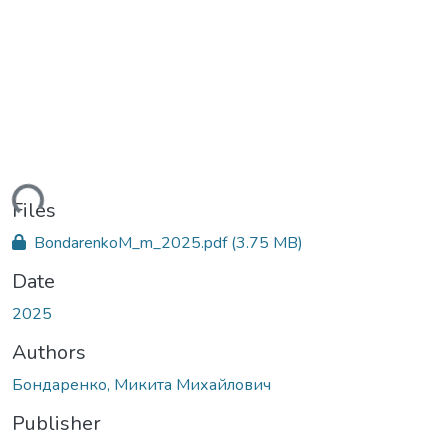
ading...
Files
BondarenkoM_m_2025.pdf
(3.75 MB)
Date
2025
Authors
Бондаренко, Микита Михайлович
Publisher