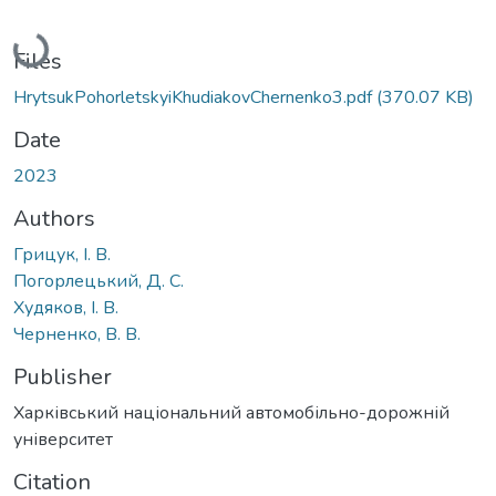
Loading...
Files
HrytsukPohorletskyiKhudiakovChernenko3.pdf
(370.07 KB)
Date
2023
Authors
Грицук, І. В.
Погорлецький, Д. С.
Худяков, І. В.
Черненко, В. В.
Publisher
Харківський національний автомобільно-дорожній
університет
Citation