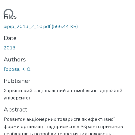
ding...
Files
piprp_2013_2_10.pdf
(566.44 KB)
Date
2013
Authors
Горова, К. О.
Publisher
Харківський національний автомобільно-дорожній
університет
Abstract
Розвиток акціонерних товариств як ефективної
форми організації підприємств в Україні спричинив
необхідність розробки теоретичних положень і