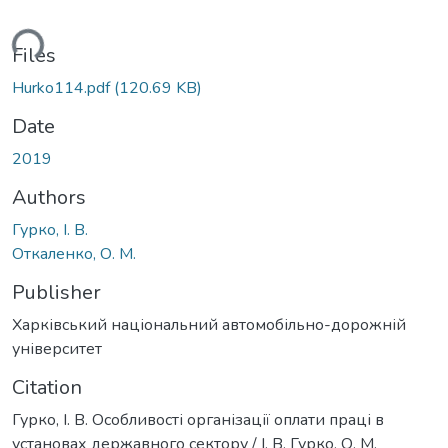
ading...
Files
Hurko114.pdf
(120.69 KB)
Date
2019
Authors
Гурко, І. В.
Откаленко, О. М.
Publisher
Харківський національний автомобільно-дорожній
університет
Citation
Гурко, І. В. Особливості організації оплати праці в
установах державного сектору / І. В. Гурко, О. М.