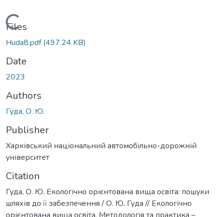
Loading...
Files
Huda8.pdf
(497.24 KB)
Date
2023
Authors
Гуда, О. Ю.
Publisher
Харківський національний автомобільно-дорожній
університет
Citation
Гуда, О. Ю. Екологічно орієнтована вища освіта: пошуки
шляхів до її забезпечення / О. Ю. Гуда // Екологічно
орієнтована вища освіта. Методологія та практика –