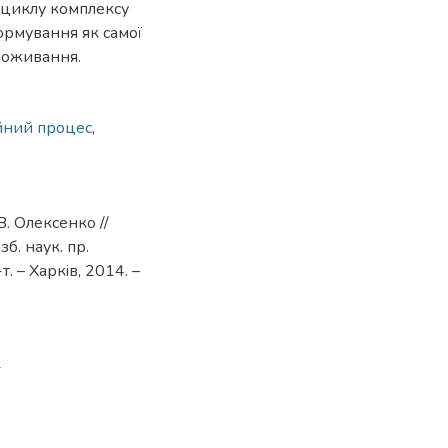
 циклу комплексу
ормування як самої
споживання.
йний процес
,
В. Олексенко //
б. наук. пр.
. – Харкiв, 2014. –
4