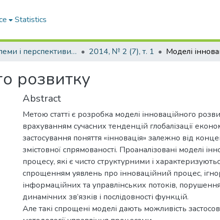
ce
Statistics
Проблеми і перспективи розвитку підприємництва
2014, № 2 (7), т. 1
го розвитку
Abstract
Метою статті є розробка моделі інноваційного розви
врахуванням сучасних тенденцій глобалізації еконо
застосування поняття «інновація» залежно від конце
змістовної спрямованості. Проаналізовані моделі ін
процесу, які є чисто структурними і характеризують
спрощенням уявлень про інноваційний процес, ігн
інформаційних та управлінських потоків, порушенн
динамічних зв’язків і послідовності функцій.
Але такі спрощені моделі дають можливість застос