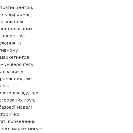
итратні центри,
оту інформації.
й поштовх» –
о повторюваних
клик ринку» –
влення на
ативному
 маркетингові
– університету,
у полягає у
кремлених, але
дель
вого досвіду, що
егрованих груп,
базової моделі
історично
таті проведених
ного маркетингу –