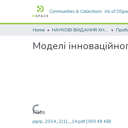
Communities & Collections
All of DSpa
Home
НАУКОВІ ВИДАННЯ ХНАДУ
Моделі інноваційно
Loading...
Files
piprp_2014_2(1)__14.pdf
(369.48 KB)