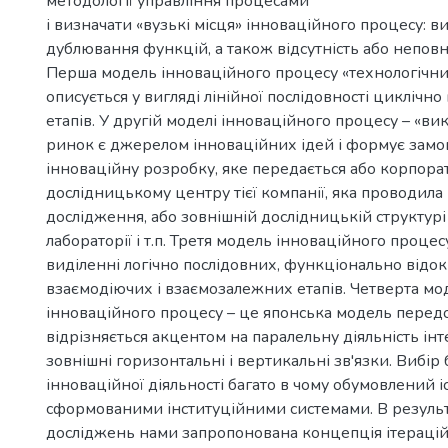
методології управління процесами
і визначати «вузькі місця» інноваційного процесу: в
дублювання функцій, а також відсутність або неповн
Перша модель інноваційного процесу «технологічни
описується у вигляді лінійної послідовності циклічн
етапів. У другій моделі інноваційного процесу – «ви
ринок є джерелом інноваційних ідей і формує замо
інноваційну розробку, яке передається або корпор
дослідницькому центру тієї компанії, яка проводила
дослідження, або зовнішній дослідницькій структурі 
лабораторії і т.п. Третя модель інноваційного процес
виділенні логічно послідовних, функціонально відо
взаємодіючих і взаємозалежних етапів. Четверта мо
інноваційного процесу – це японська модель передо
відрізняється акцентом на паралельну діяльність інт
зовнішні горизонтальні і вертикальні зв'язки. Вибір 
інноваційної діяльності багато в чому обумовлений 
сформованими інституційними системами. В резуль
досліджень нами запропонована концепція ітерацій