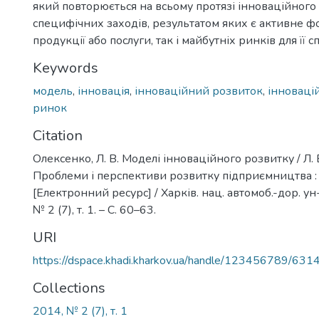
який повторюється на всьому протязі інноваційного
специфічних заходів, результатом яких є активне ф
продукції або послуги, так і майбутніх ринків для її 
Keywords
модель
,
інновація
,
інноваційний розвиток
,
інноваці
ринок
Citation
Олексенко, Л. В. Моделі інноваційного розвитку / Л. 
Проблеми і перспективи розвитку підприємництва : з
[Електронний ресурс] / Харків. нац. автомоб.-дор. ун-т
№ 2 (7), т. 1. – С. 60–63.
URI
https://dspace.khadi.kharkov.ua/handle/123456789/631
Collections
2014, № 2 (7), т. 1