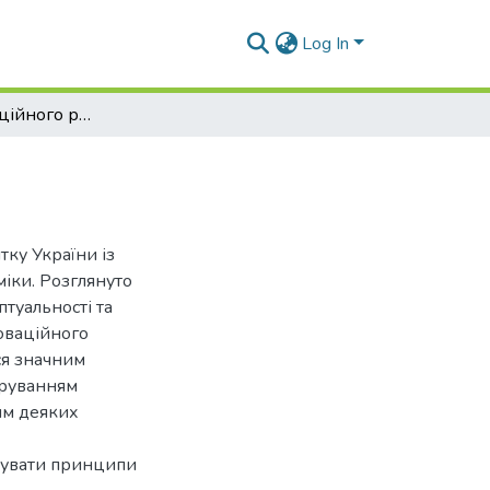
Log In
Моделі інноваційного розвитку
тку України із
міки. Розглянуто
птуальності та
новаційного
ся значним
оруванням
ям деяких
овувати принципи