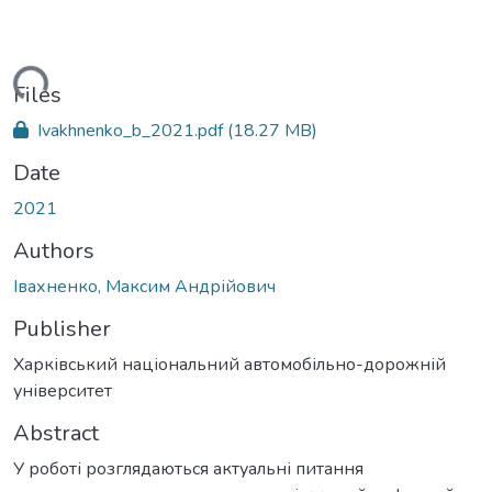
oading...
Files
Ivakhnenko_b_2021.pdf
(18.27 MB)
Date
2021
Authors
Івахненко, Максим Андрійович
Publisher
Харківський національний автомобільно-дорожній
університет
Abstract
У роботі розглядаються актуальні питання