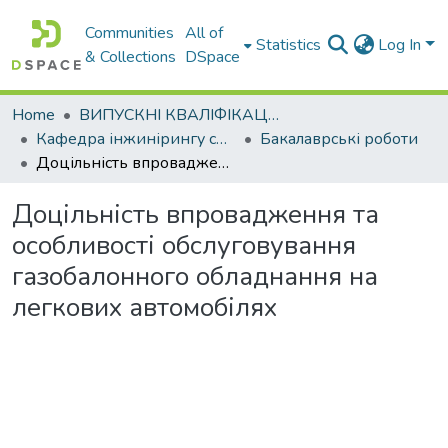
Communities
All of
Statistics
Log In
& Collections
DSpace
Home
ВИПУСКНІ КВАЛІФІКАЦІЙНІ РОБОТИ
Кафедра інжинірингу систем автомобільного транспорту
Бакалаврські роботи
Доцільність впровадження та особливості обслуговування газобалонного обладнання на легкових автомобілях
Доцільність впровадження та
особливості обслуговування
газобалонного обладнання на
легкових автомобілях