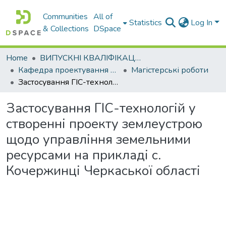
Communities
All of
Statistics
Log In
& Collections
DSpace
Home
ВИПУСКНІ КВАЛІФІКАЦІЙНІ РОБОТИ
Кафедра проектування доріг, геодезії і землеустрою
Магістерські роботи
Застосування ГІС-технологій у створенні проекту землеустрою щодо управління земельними ресурсами на прикладі с. Кочержинці Черкаської області
Застосування ГІС-технологій у
створенні проекту землеустрою
щодо управління земельними
ресурсами на прикладі с.
Кочержинці Черкаської області