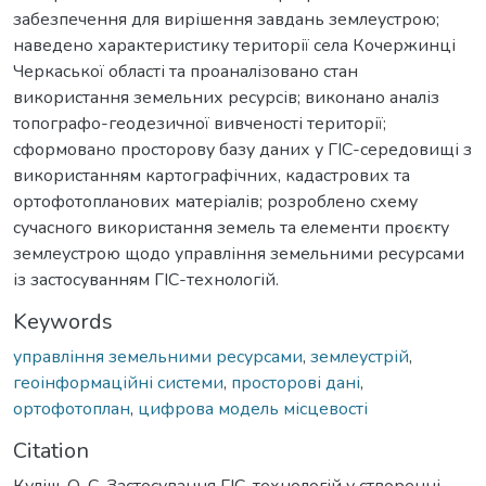
забезпечення для вирішення завдань землеустрою;
наведено характеристику території села Кочержинці
Черкаської області та проаналізовано стан
використання земельних ресурсів; виконано аналіз
топографо-геодезичної вивченості території;
сформовано просторову базу даних у ГІС-середовищі з
використанням картографічних, кадастрових та
ортофотопланових матеріалів; розроблено схему
сучасного використання земель та елементи проєкту
землеустрою щодо управління земельними ресурсами
із застосуванням ГІС-технологій.
Keywords
управління земельними ресурсами
,
землеустрій
,
геоінформаційні системи
,
просторові дані
,
ортофотоплан
,
цифрова модель місцевості
Citation
Куліш, О. С. Застосування ГІС-технологій у створенні