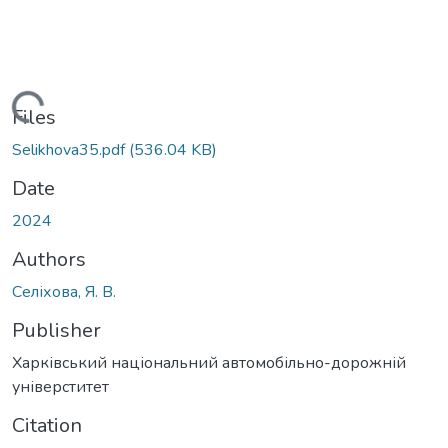
Loading...
Files
Selikhova35.pdf
(536.04 KB)
Date
2024
Authors
Селіхова, Я. В.
Publisher
Харківський національний автомобільно-дорожній
універститет
Citation