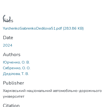
Loading...
Files
YurchenkoSiabrenkoDedilova51.pdf
(283.86 KB)
Date
2024
Authors
Юрченко, О. В.
Сябренко, О. О.
Деділова, Т. В.
Publisher
Харківський національний автомобільно-дорожнього
університет
Citation