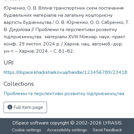
Юрченко, О. В. Вплив транспортних схем постачання
будівельних матеріалів на загальну кошторисну
вартість будівництва / О. В. Юрченко, О. О. Сябренко, Т.
В. Деділова // Проблеми та перспективи розвитку
підприємництва : матеріали ХVІІI Міжнар. наук.-практ.
конф., 29 листоп. 2024 р. / Харків. нац. автомоб.-дор.
ун-т. – Харків, 2024. – С. 81–82.
URI
https://dspace.khadi.kharkov.ua/handle/123456789/23418
Collections
Проблеми та перспективи розвитку підприємництва
Full item page
DSpace software
copyright © 2002-2026
LYRASIS
Cookie settings
Accessibility settings
Send Feedback