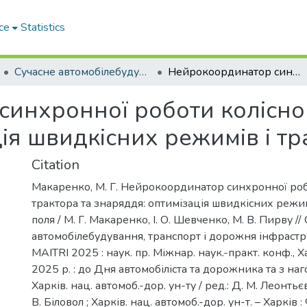
ce
Statistics
Сучасне автомобілебудування, транспорт і дорожня інфраструктура ‘2025 (MAITRI 2025)
Нейрокоординатор синхронної роботи колісного трактора та знаряддя: оптимізація швидкісних режимів і траєкторій поля
инхронної роботи колісног
ія швидкісних режимів і тр
Citation
Макаренко, М. Г. Нейрокоординатор синхронної роб
трактора та знаряддя: оптимізація швидкісних режим
поля / М. Г. Макаренко, І. О. Шевченко, М. В. Пирву //
автомобілебудування, транспорт і дорожня інфрастр
MAITRI 2025 : наук. пр. Міжнар. наук.-практ. конф., Х
2025 р. : до Дня автомобіліста та дорожника та з на
Харків. нац. автомоб.-дор. ун-ту / ред.: Д. М. Леонтьєв
В. Біловол ; Харків. нац. автомоб.-дор. ун-т. – Харків 