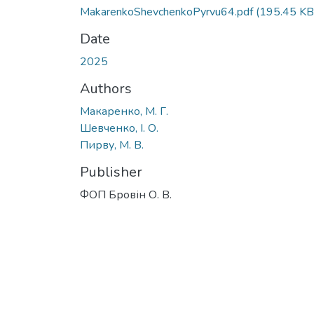
MakarenkoShevchenkoPyrvu64.pdf
(195.45 KB
Date
2025
Authors
Макаренко, М. Г.
Шевченко, І. О.
Пирву, М. В.
Publisher
ФОП Бровін О. В.