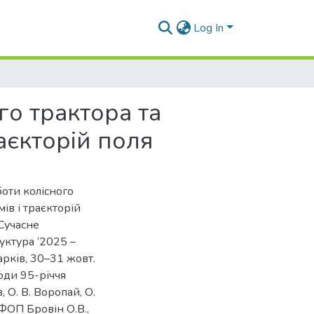
Log In
о трактора та
аєкторій поля
оти колісного
ів і траєкторій
 Сучасне
уктура ‘2025 –
арків, 30–31 жовт.
годи 95-річчя
, О. В. Воропай, О.
: ФОП Бровін О.В.,