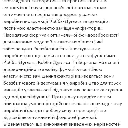
Розглядаються теоретичні та практичні питання
економічної науки, що пов’язані з визначенням
оптимального поєднання ресурсів у рамках
виробничих функції Кобба-Дугласа та функції з
постійною еластичністю заміщення факторів.
Наводяться формули оптимальної фондоозброєності
для вказаних моделей, а також нерівності, які
забезпечують беззбитковість інвестування у
виробництво, що адекватно описується функціями
Кобба-Дугласа, Кобба-Дугласа-Тінбергена. На основі
диференційного аналізу функції з постійною
еластичністю заміщення факторів виводяться зони
беззбиткового інвестування у виробництво для трьох
випадків у залежності від значення показника ступеня
однорідності функції. При цьому передбачається
виконання умови про здійснення капіталовкладення у
виробничі фонди і робочу силу в пропорції, що
відповідає оптимальній фондоозброєності.
Відзначається, що виконання виведених нерівностей