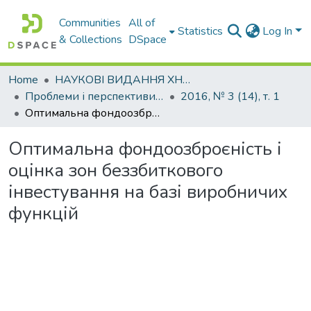
Communities
All of
Statistics
Log In
& Collections
DSpace
Home
НАУКОВІ ВИДАННЯ ХНАДУ
Проблеми і перспективи розвитку підприємництва
2016, № 3 (14), т. 1
Oптимальна фондоозброєність і оцінка зон беззбиткового інвестування на базі виробничих функцій
Oптимальна фондоозброєність і
оцінка зон беззбиткового
інвестування на базі виробничих
функцій