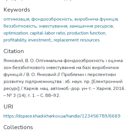
Keywords
оптимізація
,
фондоозброєність
,
виробнича функція
,
беззбитковість
,
інвестування
,
заміщення ресурсів
,
optimization
,
capital-labor ratio
,
production function
,
profitability
,
investment,
,
replacement resources
Citation
Янковий, В. О. Oптимальна фондоозброєність і оцінка
зон беззбиткового інвестування на базі виробничих
функцій / В. О. Янковий // Проблеми і перспективи
розвитку підприємництва : зб. наук. пр. [Електронний
ресурс] / Харків. нац. автомоб.-дор. ун-т. – Харків, 2016.
– № 3 (14), т. 1. – С. 88–92.
URI
https://dspace.khadi.kharkov.ua/handle/123456789/6669
Collections