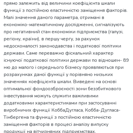
прямо залежить від величини коефіцієнта шкали
функції з постійною еластичністю заміщення факторів.
Малі значення даного параметра, отримані в
економіко-математичному дослідженні, сигналізують
про негативний стан економіки підприємства (галузі,
регіону, країни), в першу чергу, за рахунок
недосконалості законодавства і податкової політики
держави. Саме переважно фіскальний характер
існуючої податкової політики держави по відношен- 89
ню до малого і середнього бізнесу проявляються при
розрахунках даної функції у порівняно низьких
значеннях коефіцієнта шкали. Виведені на основі
оптимальної фондоозброєності зони беззбиткового
інвестування можуть служити важливими
додатковими характеристиками при застосуванні
виробничих функції КоббаДугласа, Кобба-Дугласа-
Тінбергена та функції з постійною еластичністю
заміщення факторів в процесі аналізу випуску
продукції на вітчизняних підприємствах.