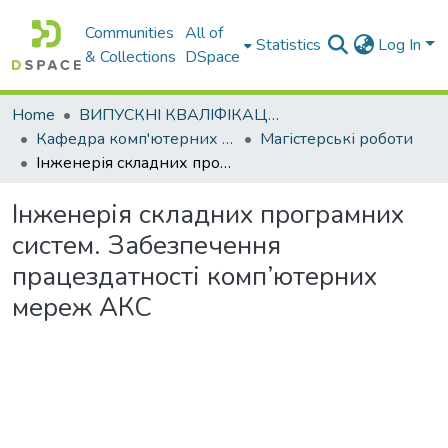
Communities
All of
Statistics
Log In
& Collections
DSpace
Home
ВИПУСКНІ КВАЛІФІКАЦІЙНІ РОБОТИ
Кафедра комп'ютерних наук і інформаційних систем
Магістерські роботи
Інженерія складних програмних систем. Забезпечення працездатності комп’ютерних мереж АКС
Інженерія складних програмних
систем. Забезпечення
працездатності комп’ютерних
мереж АКС