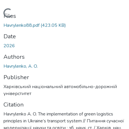
Loading...
Files
Havrylenko88.pdf
(423.05 KB)
Date
2026
Authors
Havrylenko, A. O.
Publisher
Харківський національний автомобільно-дорожній
універститет
Citation
Havrylenko A. O. The implementation of green logistics
principles in Ukraine’s transport system // Питання сучасної
модернізації науки та освіти : зб. наук. ст. / Харків. нац.