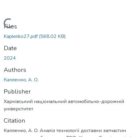
Loading...
Files
Kaplenko27.pdf
(568.02 KB)
Date
2024
Authors
Капленко, А. О.
Publisher
Харківський національний автомобільно-дорожній
універститет
Citation
Капленко, А. О. Аналіз технології доставки запчастин