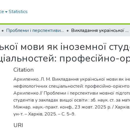
ce
Statistics
Проблеми і перспективи мовної підготовки іноземних студентів у закладах вищої освіти
Викладання української мови як іноземної студентам нефілологічних спеціальностей: професійно-орієнтований підхід
кої мови як іноземної сту
ціальностей: професійно-ор
Citation
Архипенко, Л. М. Викладання української мови як і
нефілологічних спеціальностей: професійно-орієнтов
Архипенко // Проблеми і перспективи мовної підго
студентів у закладах вищої освіти : зб. наук. ст. за м
Міжнар. наук.-практ. конф., 23 жовт. 2025 р. / Харків
ун-т. – Харкiв, 2025. – С. 5–9.
URI