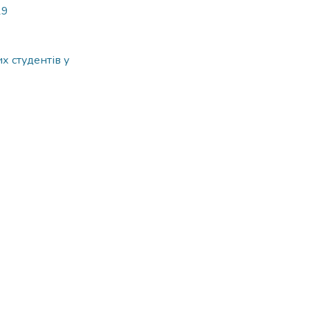
19
х студентів у