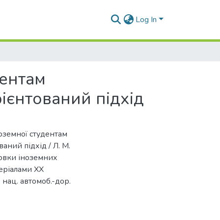
Log In
дентам
ієнтований підхід
ноземної студентам
аний підхід / Л. М.
товки іноземних
атеріалами ХХ
. нац. автомоб.-дор.