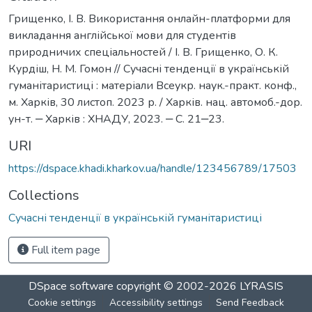
Грищенко, І. В. Використання онлайн-платформи для
викладання англійської мови для студентів
природничих спеціальностей / І. В. Грищенко, О. К.
Курдіш, Н. М. Гомон // Сучасні тенденції в українській
гуманітаристиці : матеріали Всеукр. наук.-практ. конф.,
м. Харків, 30 листоп. 2023 р. / Харків. нац. автомоб.-дор.
ун-т. ‒ Харків : ХНАДУ, 2023. ‒ С. 21‒23.
URI
https://dspace.khadi.kharkov.ua/handle/123456789/17503
Collections
Сучасні тенденції в українській гуманітаристиці
Full item page
DSpace software
copyright © 2002-2026
LYRASIS
Cookie settings
Accessibility settings
Send Feedback