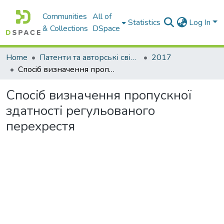
Communities
All of
Statistics
Log In
& Collections
DSpace
Home
Патенти та авторські свідоцтва
2017
Спосiб визначення пропускної здатностi регульованого перехрестя
Спосiб визначення пропускної
здатностi регульованого
перехрестя