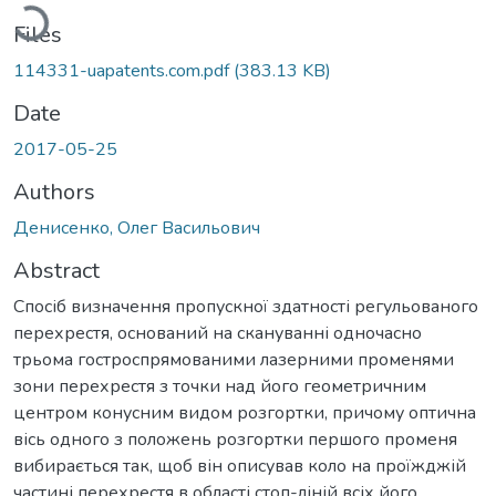
Loading...
Files
114331-uapatents.com.pdf
(383.13 KB)
Date
2017-05-25
Authors
Денисенко, Олег Васильович
Abstract
Спосіб визначення пропускної здатності регульованого
перехрестя, оснований на скануванні одночасно
трьома гостроспрямованими лазерними променями
зони перехрестя з точки над його геометричним
центром конусним видом розгортки, причому оптична
вісь одного з положень розгортки першого променя
вибирається так, щоб він описував коло на проїжджій
частині перехрестя в області стоп-ліній всіх його