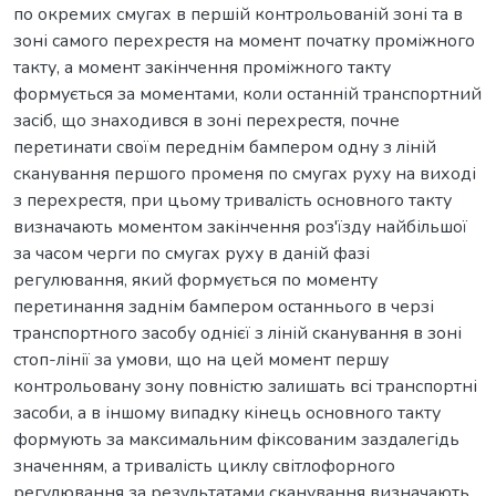
по окремих смугах в першій контрольованій зоні та в
зоні самого перехрестя на момент початку проміжного
такту, а момент закінчення проміжного такту
формується за моментами, коли останній транспортний
засіб, що знаходився в зоні перехрестя, почне
перетинати своїм переднім бампером одну з ліній
сканування першого променя по смугах руху на виході
з перехрестя, при цьому тривалість основного такту
визначають моментом закінчення роз'їзду найбільшої
за часом черги по смугах руху в даній фазі
регулювання, який формується по моменту
перетинання заднім бампером останнього в черзі
транспортного засобу однієї з ліній сканування в зоні
стоп-лінії за умови, що на цей момент першу
контрольовану зону повністю залишать всі транспортні
засоби, а в іншому випадку кінець основного такту
формують за максимальним фіксованим заздалегідь
значенням, а тривалість циклу світлофорного
регулювання за результатами сканування визначають