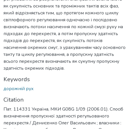
як сукупність основних та проміжних тактів всіх фаз,
який відрізняється тим, що протягом кожного циклу
світлофорного регулювання одночасно і послідовно
визначають потоки насичення по кожній смузі руху на
підходах до перехрестя, а потім пропускну здатність
підходів до перехрестя, як сукупність потоків
насичення окремих смуг, з урахуванням часу основного
такту та циклу регулювання, а пропускну здатність
всього перехрестя визначають як сукупну пропускну
здатність окремих підходів.
Keywords
дорожнiй рух
Citation
Пат. 114331 Україна, МКИ G08G 1/09 (2006.01). Спосiб
визначення пропускної здатностi регульованого
перехрестя / Денисенко Олег Васильович ; власники :