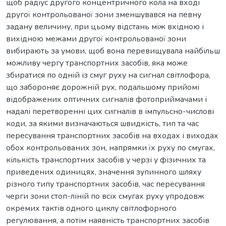
щоб радіус другого концентричного кола на вході
другої контрольованої зони зменшувався на певну
задану величину, при цьому відстань між вхідною і
вихідною межами другої контрольованої зони
вибирають за умови, щоб вона перевищувала найбільш
можливу чергу транспортних засобів, яка може
збиратися по одній із смуг руху на сигнал світлофора,
що забороняє дорожній рух, подальшому прийомі
відображених оптичних сигналів фотоприймачами і
надалі перетворенні цих сигналів в імпульсно-числові
коди, за якими визначаються швидкість, тип та час
пересування транспортних засобів на входах і виходах
обох контрольованих зон, напрямки їх руху по смугах,
кількість транспортних засобів у черзі у фізичних та
приведених одиницях, значення зупинного шляху
різного типу транспортних засобів, час пересування
черги зони стоп-ліній по всіх смугах руху упродовж
окремих тактів одного циклу світлофорного
регулювання, а потім наявність транспортних засобів