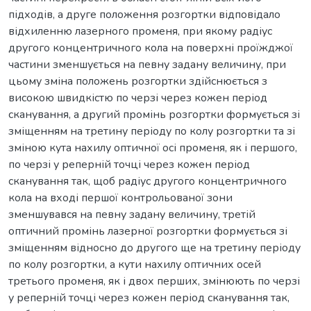
підходів, а друге положення розгортки відповідало
відхиленню лазерного променя, при якому радіус
другого концентричного кола на поверхні проїжджої
частини зменшується на певну задану величину, при
цьому зміна положень розгортки здійснюється з
високою швидкістю по черзі через кожен період
сканування, а другий промінь розгортки формується зі
зміщенням на третину періоду по колу розгортки та зі
зміною кута нахилу оптичної осі променя, як і першого,
по черзі у реперній точці через кожен період
сканування так, щоб радіус другого концентричного
кола на вході першої контрольованої зони
зменшувався на певну задану величину, третій
оптичний промінь лазерної розгортки формується зі
зміщенням відносно до другого ще на третину періоду
по колу розгортки, а кути нахилу оптичних осей
третього променя, як і двох перших, змінюють по черзі
у реперній точці через кожен період сканування так,