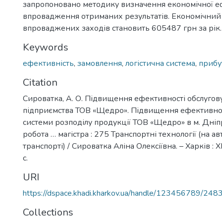
запропоновано методику визначення економічної еф
впровадження отриманих результатів. Економічний
впроваджених заходів становить 605487 грн за рік.
Keywords
ефективність
,
замовлення
,
логістична система
,
прибу
Citation
Сироватка, А. О. Підвищення ефективності обслуго
підприємства ТОВ «Щедро». Підвищення ефективност
системи розподілу продукції ТОВ «Щедро» в м. Дніпр
робота … магістра : 275 Транспортні технології (на а
транспорті) / Сироватка Аліна Олексіївна. – Харків :
с.
URI
https://dspace.khadi.kharkov.ua/handle/123456789/248
Collections