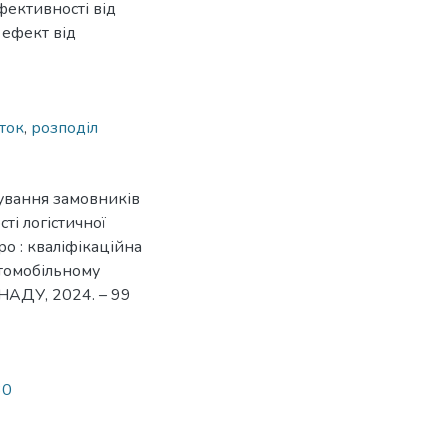
ективності від
 ефект від
ток
,
розподіл
вування замовників
і логістичної
о : кваліфікаційна
втомобільному
 ХНАДУ, 2024. – 99
30