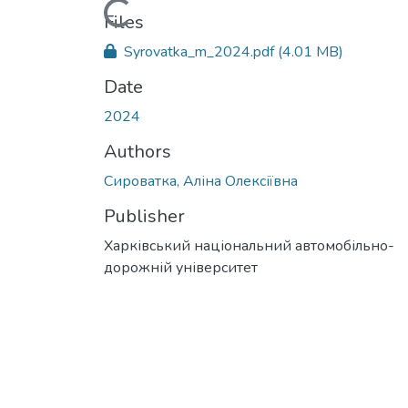
Loading...
Files
Syrovatka_m_2024.pdf
(4.01 MB)
Date
2024
Authors
Сироватка, Аліна Олексіївна
Publisher
Харківський національний автомобільно-
дорожній університет