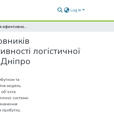
Log In
Підвищення ефективності обслуговування замовників підприємства ТОВ «Щедро». Підвищення ефективності логістичної системи розподілу продукції ТОВ «Щедро» в м. Дніпро
овників
вності логістичної
 Дніпро
ибутком та
йна модель
 об`єкта
тичної системи
 значення
я прибутку,