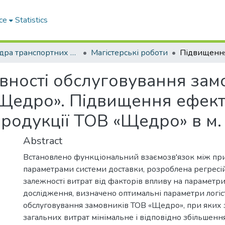
ce
Statistics
Кафедра транспортних технологій
Магістерські роботи
ності обслуговування зам
Щедро». Підвищення ефекти
продукції ТОВ «Щедро» в м.
Abstract
Встановлено функціональний взаємозв'язок між пр
параметрами системи доставки, розроблена регресі
залежності витрат від факторів впливу на параметри
дослідження, визначено оптимальні параметри логіс
обслуговування замовників ТОВ «Щедро», при яких
загальних витрат мінімальне і відповідно збільшенн