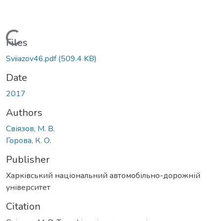
Loading...
Files
Sviiazov46.pdf
(509.4 KB)
Date
2017
Authors
Свіязов, М. В.
Горова, К. О.
Publisher
Харківський національний автомобільно-дорожній
університет
Citation