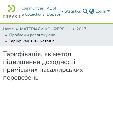
Communities
All of
Statistics
Log In
& Collections
DSpace
Home
МАТЕРІАЛИ КОНФЕРЕНЦІЙ
2017
Проблеми розвитку економіки підприємства: погляд молоді
Тарифікація, як метод підвищення доходності приміських пасажирських перевезень
Тарифікація, як метод
підвищення доходності
приміських пасажирських
перевезень