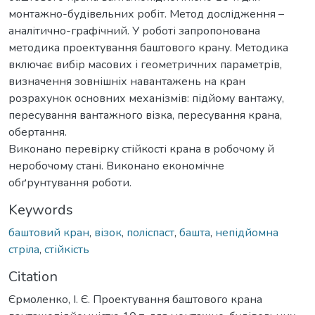
монтажно-будівельних робіт. Метод дослідження –
аналітично-графічний. У роботі запропонована
методика проектування баштового крану. Методика
включає вибір масових і геометричних параметрів,
визначення зовнішніх навантажень на кран
розрахунок основних механізмів: підйому вантажу,
пересування вантажного візка, пересування крана,
обертання.
Виконано перевірку стійкості крана в робочому й
неробочому стані. Виконано економічне
обґрунтування роботи.
Keywords
баштовий кран
,
візок
,
поліспаст
,
башта
,
непідйомна
стріла
,
стійкість
Citation
Єрмоленко, І. Є. Проектування баштового крана