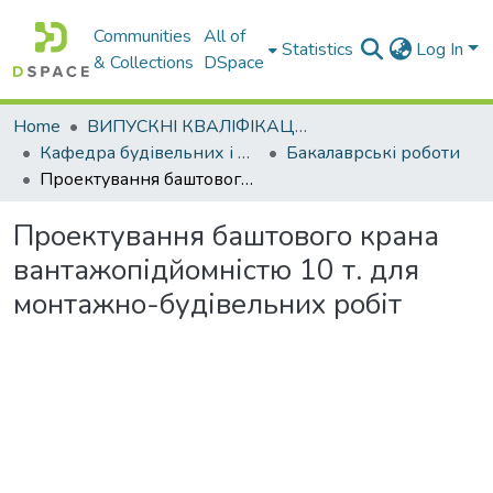
Communities
All of
Statistics
Log In
& Collections
DSpace
Home
ВИПУСКНІ КВАЛІФІКАЦІЙНІ РОБОТИ
Кафедра будівельних і дорожніх машин
Бакалаврські роботи
Проектування баштового крана вантажопідйомністю 10 т. для монтажно-будівельних робіт
Проектування баштового крана
вантажопідйомністю 10 т. для
монтажно-будівельних робіт