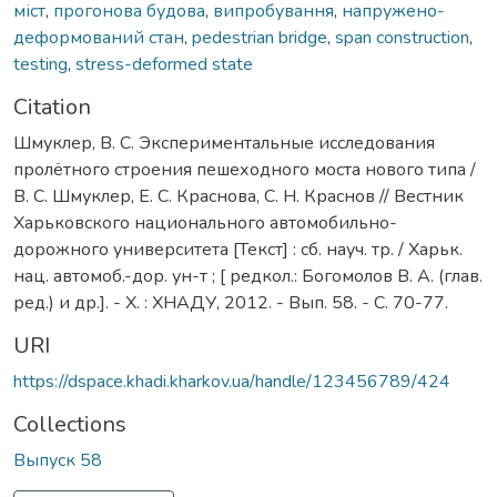
міст
,
прогонова будова
,
випробування
,
напружено-
деформований стан
,
pedestrian bridge
,
span construction
,
testing
,
stress-deformed state
Citation
Шмуклер, В. С. Экспериментальные исследования
пролётного строения пешеходного моста нового типа /
В. С. Шмуклер, Е. С. Краснова, С. Н. Краснов // Вестник
Харьковского национального автомобильно-
дорожного университета [Текст] : сб. науч. тр. / Харьк.
нац. автомоб.-дор. ун-т ; [ редкол.: Богомолов В. А. (глав.
ред.) и др.]. - Х. : ХНАДУ, 2012. - Вып. 58. - C. 70-77.
URI
https://dspace.khadi.kharkov.ua/handle/123456789/424
Collections
Выпуск 58