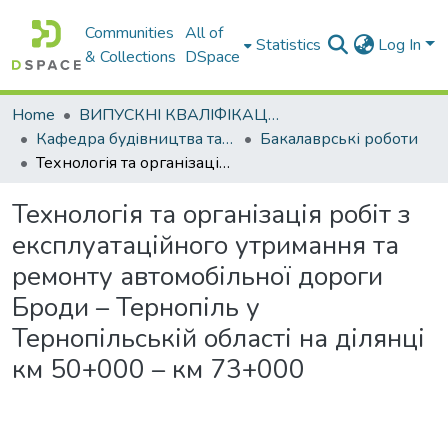
Communities
All of
Statistics
Log In
& Collections
DSpace
Home
ВИПУСКНІ КВАЛІФІКАЦІЙНІ РОБОТИ
Кафедра будiвництва та експлуатацiї автомобiльних дорiг
Бакалаврські роботи
Технологія та організація робіт з експлуатаційного утримання та ремонту автомобільної дороги Броди – Тернопіль у Тернопільській області на ділянці км 50+000 – км 73+000
Технологія та організація робіт з
експлуатаційного утримання та
ремонту автомобільної дороги
Броди – Тернопіль у
Тернопільській області на ділянці
км 50+000 – км 73+000