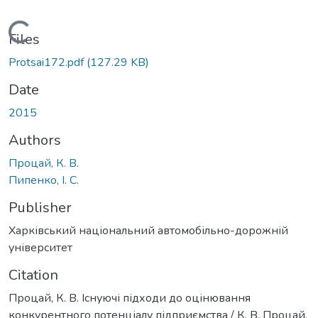
Loading...
Files
Protsai172.pdf
(127.29 KB)
Date
2015
Authors
Процай, К. В.
Пипенко, І. С.
Publisher
Харківський національний автомобільно-дорожній
університет
Citation
Процай, К. В. Існуючі підходи до оцінювання
конкурентного потенціалу підприємства / К. В. Процай,