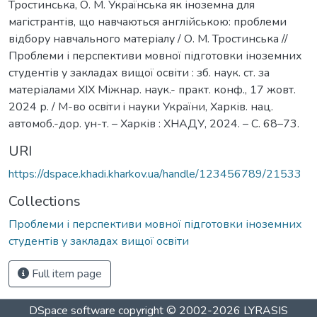
Тростинська, О. М. Українська як іноземна для
магістрантів, що навчаються англійською: проблеми
відбору навчального матеріалу / О. М. Тростинська //
Проблеми і перспективи мовної підготовки іноземних
студентів у закладах вищої освіти : зб. наук. ст. за
матеріалами ХІХ Міжнар. наук.- практ. конф., 17 жовт.
2024 р. / М-во освiти i науки України, Харків. нац.
автомоб.-дор. ун-т. – Харків : ХНАДУ, 2024. – С. 68–73.
URI
https://dspace.khadi.kharkov.ua/handle/123456789/21533
Collections
Проблеми і перспективи мовної підготовки іноземних
студентів у закладах вищої освіти
Full item page
DSpace software
copyright © 2002-2026
LYRASIS