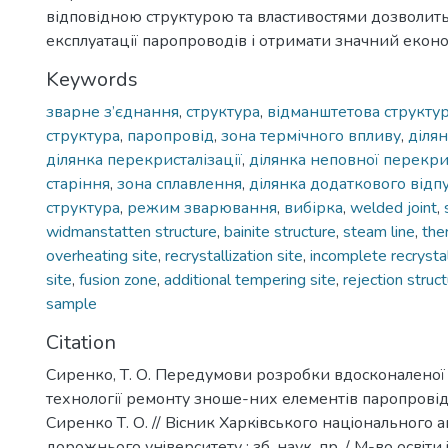
відповідною структурою та властивостями дозволить
експлуатації паропроводів і отримати значний екон
Keywords
зварне з’єднання
,
структура
,
відманштетова структу
структура
,
паропровід
,
зона термічного впливу
,
ділян
ділянка перекристалізації
,
ділянка неповної перекрис
старіння
,
зона сплавлення
,
ділянка додаткового відп
структура
,
режим зварювання
,
вибірка
,
welded joint
,
widmanstatten structure
,
bainite structure
,
steam line
,
the
overheating site
,
recrystallization site
,
incomplete recrystal
site
,
fusion zone
,
additional tempering site
,
rejection struc
sample
Citation
Сиренко, Т. О. Передумови розробки вдосконаленої
технології ремонту зноше-них елементів паропровід
Сиренко Т. О. // Вiсник Харкiвського нацiонального 
дорожнього унiверситету : зб. наук. пр. / М-во освiти 