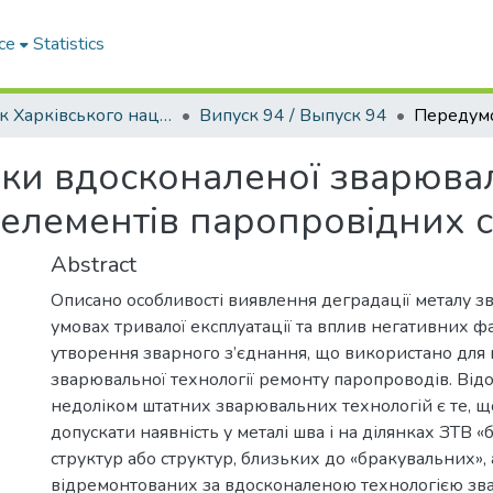
ce
Statistics
Вісник Харківського національного автомобільно-дорожнього університету / Вестник Харьковского национального автомобильно-дорожного университета
Випуск 94 / Выпуск 94
и вдосконаленої зварювал
елементів паропровідних 
Abstract
Описано особливості виявлення деградації металу з
умовах тривалої експлуатації та вплив негативних ф
утворення зварного з’єднання, що використано для
зварювальної технології ремонту паропроводів. Від
недоліком штатних зварювальних технологій є те, 
допускати наявність у металі шва і на ділянках ЗТВ 
структур або структур, близьких до «бракувальних»,
відремонтованих за вдосконаленою технологією зва