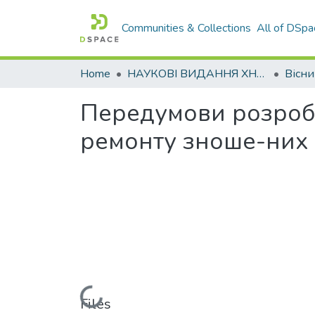
Communities & Collections
All of DSpa
Home
НАУКОВІ ВИДАННЯ ХНАДУ
Передумови розробк
ремонту зноше-них 
Loading...
Files