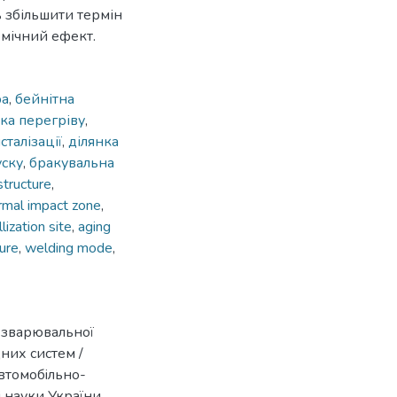
 збільшити термін
омічний ефект.
ра
,
бейнітна
ка перегріву
,
талізації
,
ділянка
уску
,
бракувальна
structure
,
rmal impact zone
,
lization site
,
aging
ture
,
welding mode
,
 зварювальної
них систем /
автомобiльно-
i науки України,