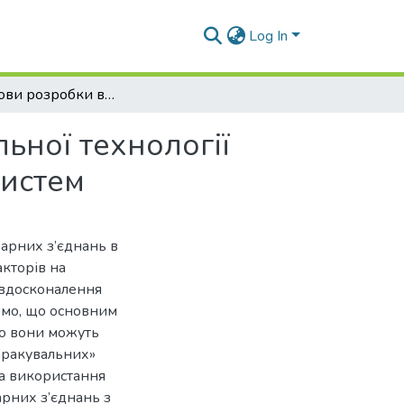
Log In
Передумови розробки вдосконаленої зварювальної технології ремонту зноше-них елементів паропровідних систем
ьної технології
систем
варних з’єднань в
акторів на
 вдосконалення
омо, що основним
що вони можуть
«бракувальних»
 а використання
рних з’єднань з