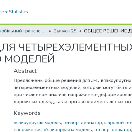
ce
Statistics
Автомобільний транспорт / Автомобильный транспорт
Выпуск 29
ЛЯ ЧЕТЫРЕХЭЛЕМЕНТНЫХ
D МОДЕЛЕЙ
Abstract
Предложены общие решения для 3-D вязкоупругих
четырехэлементных моделей, которые могут быть и
при численном анализе напряженно-деформирован
дорожных одежд, так и при экспериментальных исс
Keywords
вязкоупругая модель
,
тензор
,
девиатор
,
шаровой те
напряжения
,
в'язкопружна модель
,
тензор
,
девіатор