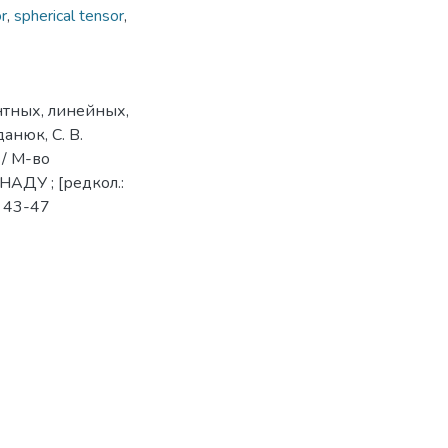
r
,
spherical tensor
,
нтных, линейных,
анюк, С. В.
 / М-во
НАДУ ; [редкол.:
С. 43-47