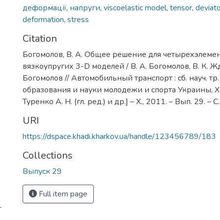
деформації
,
напруги
,
viscoelastic model
,
tensor
,
deviato
deformation
,
stress
Citation
Богомолов, В. А. Общее решение для четырехэлеме
вязкоупругих 3-D моделей / В. А. Богомолов, В. К. Жд
Богомолов // Автомобильный транспорт : сб. науч. тр.
образования и науки молодежи и спорта Украины, Х
Туренко А. Н. (гл. ред.) и др.] – Х., 2011. – Вып. 29. – 
URI
https://dspace.khadi.kharkov.ua/handle/123456789/183
Collections
Выпуск 29
Full item page
-