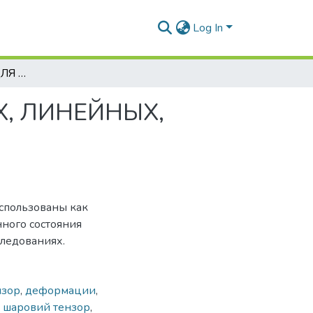
Log In
ОБЩЕЕ РЕШЕНИЕ ДЛЯ ЧЕТЫРЕХЭЛЕМЕНТНЫХ, ЛИНЕЙНЫХ, ВЯЗКОУПРУГИХ 3-D МОДЕЛЕЙ
, ЛИНЕЙНЫХ,
спользованы как
ного состояния
ледованиях.
нзор
,
деформации
,
,
шаровий тензор
,