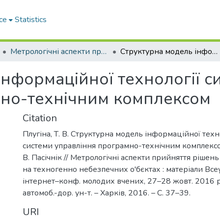
ce
Statistics
Метрологічні аспекти прийняття рішень в умовах роботи на техногенно небезпечних об’єктах
Структурна модель інформаційної технології синтеза системи управління програмно-технічним комплексом
нформаційної технології с
мно-технічним комплексом
Citation
Плугіна, Т. В. Структурна модель інформаційної техн
системи управління програмно-технічним комплексом /
В. Пасічнік // Метрологічні аспекти прийняття рішен
на техногенно небезпечних о'бєктах : матеріали Всеу
інтернет–конф. молодих вчених, 27–28 жовт. 2016 р. 
автомоб.-дор. ун-т. – Харків, 2016. – С. 37–39.
URI