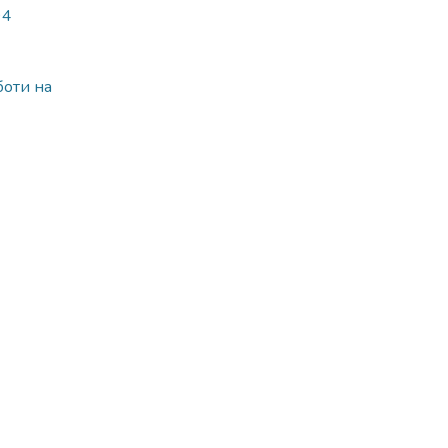
94
боти на