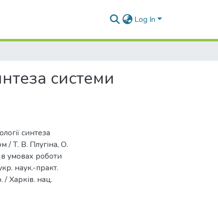
Log In
интеза системи
ології синтеза
 Т. В. Плугіна, О.
ь в умовах роботи
кр. наук.-практ.
/ Харків. нац.