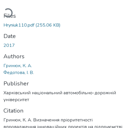
Loading...
Files
Hryniuk110.pdf
(255.06 KB)
Date
2017
Authors
Гринюк, К. А.
Федотова, І. В.
Publisher
Харківський національний автомобільно-дорожній
університет
Citation
Гринюк, К. А. Визначення пріоритетності
впровадження інноваційних проектів на підприємстві