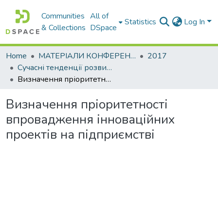
Communities
All of
Statistics
Log In
& Collections
DSpace
Home
МАТЕРІАЛИ КОНФЕРЕНЦІЙ
2017
Сучасні тенденції розвитку світової економіки. Том. І
Визначення пріоритетності впровадження інноваційних проектів на підприємстві
Визначення пріоритетності
впровадження інноваційних
проектів на підприємстві