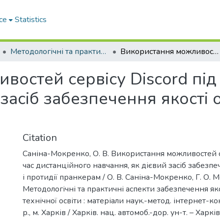
ce
Statistics
Методологічні та практичні аспекти забезпечення якості вищої технічної освіти
Використання можливостей сервісу Discord під час дистанційного навчання, як дієвий засіб забезпечення якості освіти і протидії пранкерам
остей сервісу Discord під
засіб забезпечення якості о
Citation
Саніна-Мокренко, О. В. Використання можливостей се
час дистанційного навчання, як дієвий засіб забезпеч
і протидії пранкерам / О. В. Саніна-Мокренко, Г. О. 
Методологічні та практичні аспекти забезпечення як
технічної освіти : матеріали наук.-метод. інтернет-ко
р., м. Харків / Харків. нац. автомоб.-дор. ун-т. – Харк