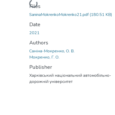
Loading...
Files
SaninaMokrenkoMokrenko21.pdf
(180.51 KB)
Date
2021
Authors
Саніна-Мокренко, О. В.
Мокренко, Г. О.
Publisher
Харківський національний автомобільно-
дорожній університет