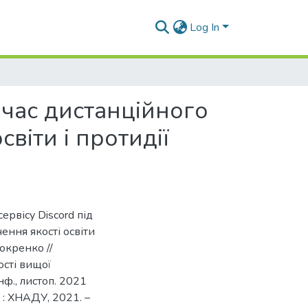
Log In
 час дистанційного
світи і протидії
рвісу Discord під
ення якості освіти
Мокренко //
ості вищої
нф., листоп. 2021
ів : ХНАДУ, 2021. –