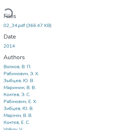
oading...
Files
02_34.pdf
(366.47 KB)
Date
2014
Authors
Волков, В. П.
Рабинович, Э. Х.
Зыбцев, Ю. В.
Маринин, В. В.
Коктев, Э. С.
Рабінович, Е. Х.
Зибцев, Ю. В.
Марінін, В. В.
Коктєв, Е. С.
Volkov, V.