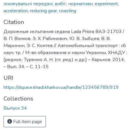
знижувальні передачі
,
вибіг
,
нормативи
,
experiment
,
acceleration
,
reducing gear
,
coasting
Citation
Дорожные испытания седана Lada Priora ВАЗ-21703 /
В. П. Волков, Э. Х. Рабинович, Ю. В. Зыбцев, В. В.
Маринин, Э. С. Коктев // Автомобильный транспорт : сб.
науч. тр. / М-во образования и науки Украины, ХНАДУ ;
[редкол.: Туренко А. Н. (гл. ред.) и др.] – Харьков, 2014.
– Вып. 34. – С. 11-15
URI
https://dspace.khadi.kharkov.ua/handle/123456789/919
Collections
Выпуск 34
Full item page