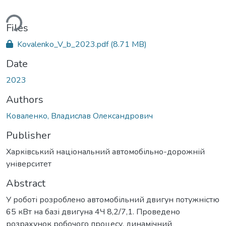
ding...
Files
Kovalenko_V_b_2023.pdf
(8.71 MB)
Date
2023
Authors
Коваленко, Владислав Олександрович
Publisher
Харківський національний автомобільно-дорожній
університет
Abstract
У роботі розроблено автомобільний двигун потужністю
65 кВт на базі двигуна 4Ч 8,2/7,1. Проведено
розрахунок робочого процесу, динамічний