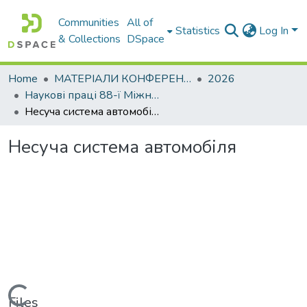
Communities
All of
Statistics
Log In
& Collections
DSpace
Home
МАТЕРІАЛИ КОНФЕРЕНЦІЙ
2026
Наукові праці 88-ї Міжнародної наукової конференції студентів університету
Несуча система автомобіля
Несуча система автомобіля
Loading...
Files