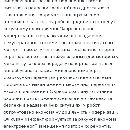
випробування аксіально-поршневих насосів,
визначено недоліки традиційного дросельного
навантаження, зокрема значні втрати енергії,
інтенсивне нагрівання робочої рідини та потребу в
потужному охолодженні. Запропоновано
модернізацію стенда шляхом впровадження
рекуперативної системи навантаження типу «насос —
мотор — насос», у якій частина гідравлічної енергії
перетворюється навантажувальним гідромотором у
механічну та через передачу повертається на вал
випробуваного насоса. Виконано інженерні
розрахунки параметрів рекуперативної системи,
гідромотора навантаження, механічної передачі та
насоса підживлення. Окремо розглянуто питання
охорони праці, пожежної, екологічної безпеки та
безпеки в надзвичайних ситуаціях. У роботі
обґрунтовано економічну доцільність модернізації.
Очікуваний ефект формується за рахунок економії
електроенергії, зменшення повторних ремонтів,