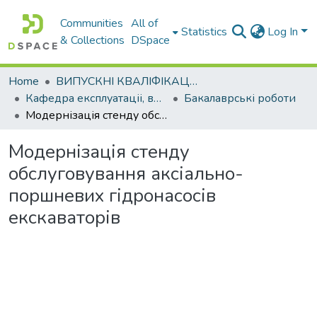
Communities
All of
Statistics
Log In
& Collections
DSpace
Home
ВИПУСКНІ КВАЛІФІКАЦІЙНІ РОБОТИ
Кафедра експлуатаціі, випробувань, сервісу будівельних і дорожніх машин
Бакалаврські роботи
Модернізація стенду обслуговування аксіально-поршневих гідронасосів екскаваторів
Модернізація стенду
обслуговування аксіально-
поршневих гідронасосів
екскаваторів