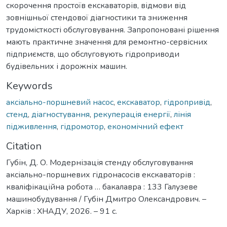
скорочення простоїв екскаваторів, відмови від
зовнішньої стендової діагностики та зниження
трудомісткості обслуговування. Запропоновані рішення
мають практичне значення для ремонтно-сервісних
підприємств, що обслуговують гідроприводи
будівельних і дорожніх машин.
Keywords
аксіально-поршневий насос
,
екскаватор
,
гідропривід
,
стенд
,
діагностування
,
рекуперація енергії
,
лінія
підживлення
,
гідромотор
,
економічний ефект
Citation
Губін, Д. О. Модернізація стенду обслуговування
аксіально-поршневих гідронасосів екскаваторів :
кваліфікаційна робота … бакалавра : 133 Галузеве
машинобудування / Губін Дмитро Олександрович. –
Харків : ХНАДУ, 2026. – 91 с.