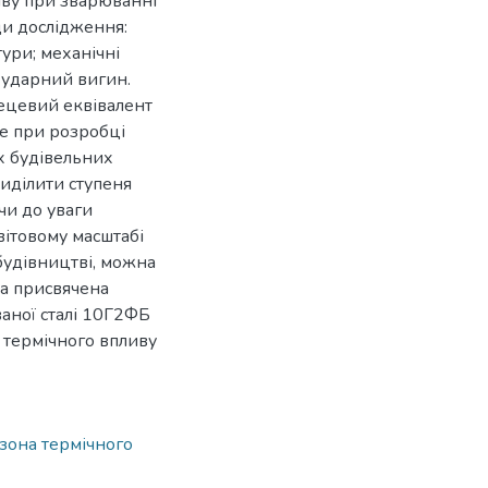
иву при зварюванні
ди дослідження:
ури; механічні
 ударний вигин.
ецевий еквівалент
те при розробці
х будівельних
риділити ступеня
чи до уваги
вітовому масштабі
 будівництві, можна
ка присвячена
аної сталі 10Г2ФБ
 термічного впливу
зона термічного