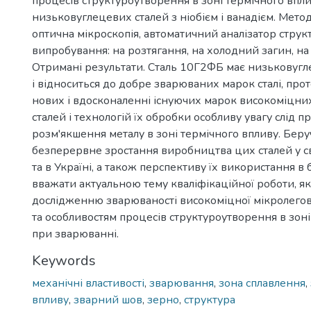
процесів структуроутворення в зоні термічного впл
низьковуглецевих сталей з ніобієм і ванадієм. Мето
оптична мікроскопія, автоматичний аналізатор структ
випробування: на розтягання, на холодний загин, на
Отримані результати. Сталь 10Г2ФБ має низьковугл
і відноситься до добре зварюваних марок сталі, про
нових і вдосконаленні існуючих марок високоміцни
сталей і технологій їх обробки особливу увагу слід п
розм'якшення металу в зоні термічного впливу. Беру
безперервне зростання виробництва цих сталей у с
та в Україні, а також перспективу їх використання в
вважати актуальною тему кваліфікаційної роботи, я
дослідженню зварюваності високоміцної мікролегов
та особливостям процесів структуроутворення в зоні
при зварюванні.
Keywords
механічні властивості
,
зварювання
,
зона сплавлення
,
впливу
,
зварний шов
,
зерно
,
структура