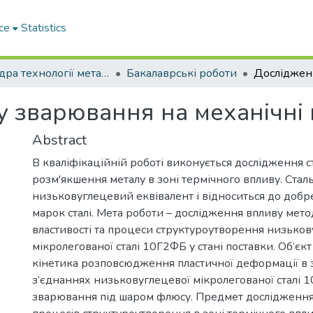
ce
Statistics
Кафедра технології металів та матеріалознавства
Бакалаврські роботи
зварювання на механічні в
Abstract
В кваліфікаційній роботі виконується дослідження 
розм'якшення металу в зоні термічного впливу. Ста
низьковуглецевий еквівалент і відноситься до доб
марок сталі. Мета роботи – дослідження впливу мет
властивості та процеси структуроутворення низьков
мікролегованої сталі 10Г2ФБ у стані поставки. Об’єк
кінетика розповсюдження пластичної деформації в
з’єднаннях низьковуглецевої мікролегованої сталі 
зварювання під шаром флюсу. Предмет дослідження 