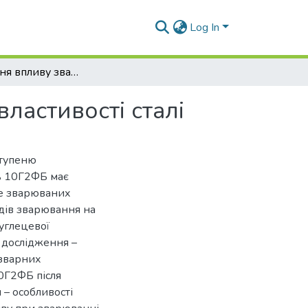
Log In
Дослідження впливу зварювання на механічні властивості сталі
ластивості сталі
ступеню
ль 10Г2ФБ має
ре зварюваних
одів зварювання на
углецевої
т дослідження –
 зварних
10Г2ФБ після
– особливості