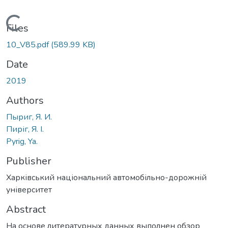
Loading...
Files
10_V85.pdf
(589.99 KB)
Date
2019
Authors
Пыриг, Я. И.
Пиріг, Я. І.
Pyrig, Ya.
Publisher
Харківський національний автомобільно-дорожній
університет
Abstract
На основе литературных данных выполнен обзор