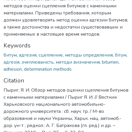
методов оценки сцепления битумов с каменными
материалами. Приведены требования, которым
должен удовлетворять метод оценки адгезии битумов,
а также достоинства и недостатки существовавших и
применяемых в настоящее время методов.
Keywords
битум
,
адгезия
,
сцепление
,
методы определения
,
бітум
,
адгезія
,
зчеплюваність
,
методи визначення
,
bitumen
,
adhesion
,
determination methods
Citation
Пыриг, Я. И. Обзор методов оценки сцепления битумов
с каменными материалами / Пыриг Я. И. // Вестник
Харьковского национального автомобильно-
дорожного университета : сб. науч. тр. / М-во
образования и науки Украины, Харьк. нац. автомоб.-
дор. ун-т ; редкол.: А. Г. Батракова (гл. ред.) и др. –