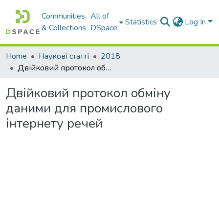
Communities
All of
Statistics
Log In
& Collections
DSpace
Home
Наукові статті
2018
Двійковий протокол обміну даними для промислового інтернету речей
Двійковий протокол обміну
даними для промислового
інтернету речей