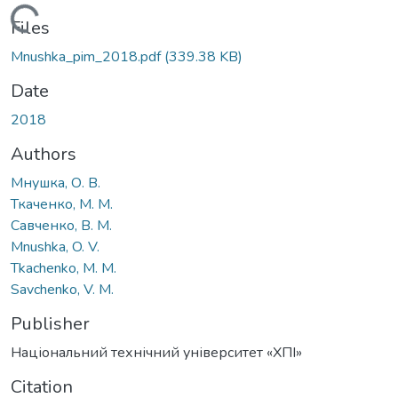
Loading...
Files
Mnushka_pim_2018.pdf
(339.38 KB)
Date
2018
Authors
Мнушка, О. В.
Ткаченко, М. М.
Савченко, В. М.
Mnushka, O. V.
Tkachenko, M. M.
Savchenko, V. M.
Publisher
Національний технічний університет «ХПІ»
Citation