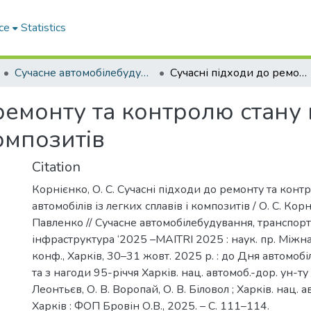
ce
Statistics
Сучасне автомобілебудування, транспорт і дорожня інфраструктура ‘2025 (MAITRI 2025)
Сучасні підходи до ремонту та контролю стану кузовів автомобілів із легких сплавів і композитів
ремонту та контролю стану 
композитів
Citation
Корнієнко, О. С. Сучасні підходи до ремонту та конт
автомобілів із легких сплавів і композитів / О. С. Корн
Павленко // Сучасне автомобілебудування, транспор
інфраструктура ‘2025 –MAITRI 2025 : наук. пр. Міжна
конф., Харків, 30–31 жовт. 2025 р. : до Дня автомоб
та з нагоди 95-річчя Харків. нац. автомоб.-дор. ун-ту /
Леонтьєв, О. В. Воропай, О. В. Біловол ; Харків. нац. а
Харків : ФОП Бровін О.В., 2025. – С. 111–114.