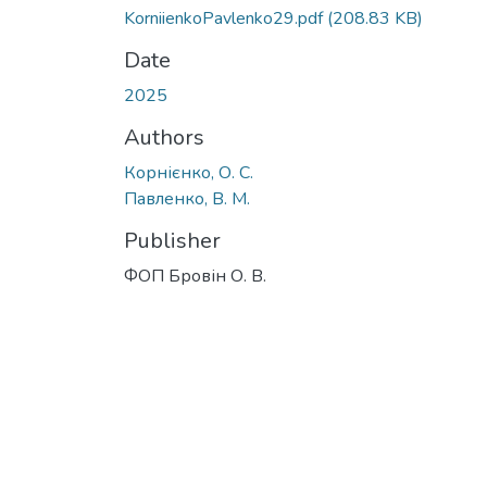
KorniienkoPavlenko29.pdf
(208.83 KB)
Date
2025
Authors
Корнієнко, О. С.
Павленко, В. М.
Publisher
ФОП Бровін О. В.