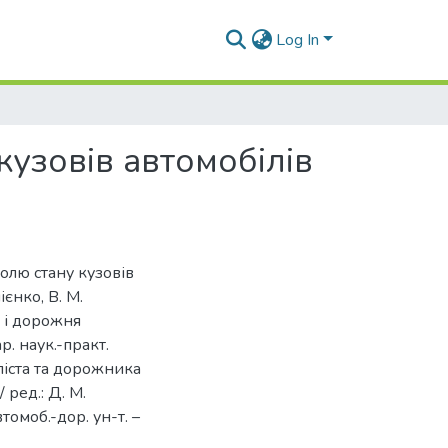
Log In
кузовів автомобілів
ролю стану кузовів
ієнко, В. М.
т і дорожня
р. наук.-практ.
іліста та дорожника
 ред.: Д. М.
втомоб.-дор. ун-т. –