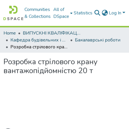
Communities
All of
Statistics
Log In
& Collections
DSpace
Home
ВИПУСКНІ КВАЛІФІКАЦІЙНІ РОБОТИ
Кафедра будівельних і дорожніх машин
Бакалаврські роботи
Розробка стрілового крану вантажопідйомністю 20 т
Розробка стрілового крану
вантажопідйомністю 20 т