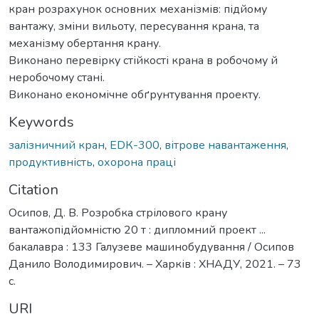
кран розрахунок основних механізмів: підйому
вантажу, зміни вильоту, пересування крана, та
механізму обертання крану.
Виконано перевірку стійкості крана в робочому й
неробочому стані.
Виконано економічне обґрунтування проекту.
Keywords
залізничний кран
,
ЕDК-300
,
вітрове навантаження
,
продуктивність
,
охорона праці
Citation
Осипов, Д. В. Розробка стрілового крану
вантажопідйомністю 20 т : дипломний проект ...
бакалавра : 133 Галузеве машинобудування / Осипов
Данило Володимирович. – Харків : ХНАДУ, 2021. – 73
с.
URI