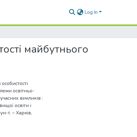
Log In
ості майбутнього
 особистості
блеми освітньо-
учасних викликів :
вищої освіти і
ун-т. – Харкiв,