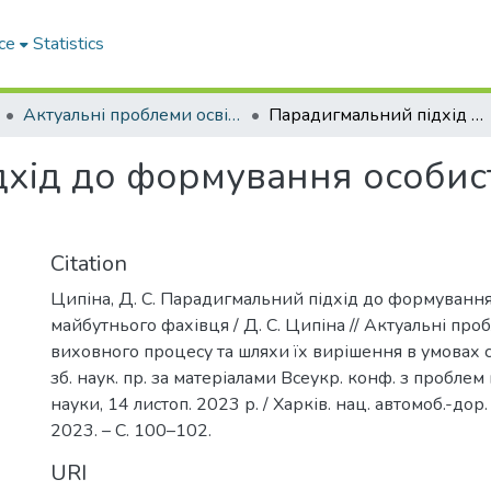
ce
Statistics
Актуальні проблеми освітньо-виховного процесу та шляхи їх вирішення в умовах сучасних викликів
Парадигмальний підхід до формування особистості майбутнього фахівця
хід до формування особист
Citation
Ципіна, Д. С. Парадигмальний підхід до формування
майбутнього фахівця / Д. С. Ципіна // Актуальні про
виховного процесу та шляхи їх вирішення в умовах с
зб. наук. пр. за матеріалами Всеукр. конф. з проблем 
науки, 14 листоп. 2023 р. / Харків. нац. автомоб.-дор. 
2023. – С. 100–102.
URI