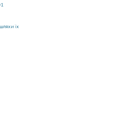
01
шляхи їх